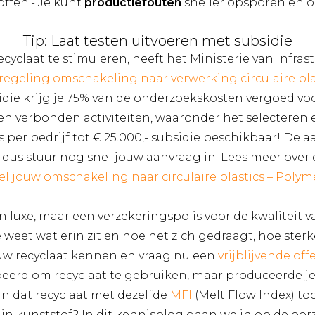
offen.- Je kunt
productiefouten
sneller opsporen en o
Tip: Laat testen uitvoeren met subsidie
cyclaat te stimuleren, heeft het Ministerie van Infras
eregeling omschakeling naar verwerking circulaire pla
idie krijg je 75% van de onderzoekskosten vergoed voor
en verbonden activiteiten, waaronder het selecteren 
s per bedrijf tot € 25.000,- subsidie beschikbaar! De a
 dus stuur nog snel jouw aanvraag in. Lees meer over 
nel jouw omschakeling naar circulaire plastics – Polym
n luxe, maar een verzekeringspolis voor de kwaliteit 
e weet wat erin zit en hoe het zich gedraagt, hoe sterke
uw recyclaat kennen en vraag nu een
vrijblijvende off
beerd om recyclaat te gebruiken, maar produceerde je
jn dat recyclaat met dezelfde
MFI
(Melt Flow Index) toc
in kunststof? In dit kennisblog gaan we in op de oo