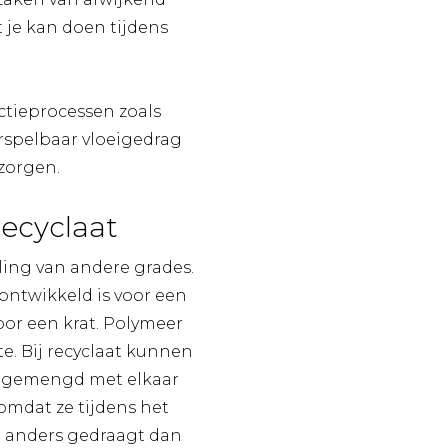
t je kan doen tijdens
ctieprocessen zoals
orspelbaar vloeigedrag
 zorgen.
recyclaat
iling van andere grades.
ontwikkeld is voor een
or een krat. Polymeer
te. Bij recyclaat kunnen
s) gemengd met elkaar
 omdat ze tijdens het
ch anders gedraagt dan