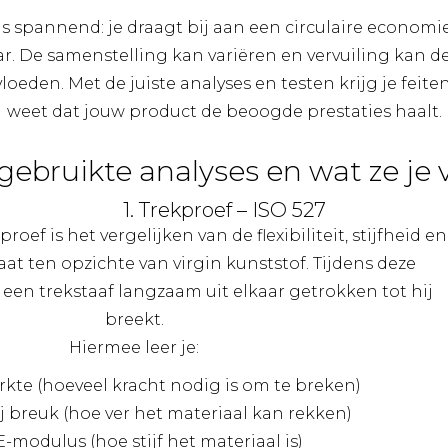
s spannend: je draagt bij aan een circulaire economie
. De samenstelling kan variëren en vervuiling kan d
oeden. Met de juiste analyses en testen krijg je feiten
weet dat jouw product de beoogde prestaties haalt.
lgebruikte analyses en wat ze je 
1. Trekproef – ISO 527
roef is het vergelijken van de flexibiliteit, stijfheid en
aat ten opzichte van virgin kunststof. Tijdens deze
en trekstaaf langzaam uit elkaar getrokken tot hij
breekt.
Hiermee leer je:
rkte (hoeveel kracht nodig is om te breken)
j breuk (hoe ver het materiaal kan rekken)
E-modulus (hoe stijf het materiaal is)