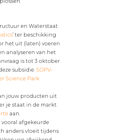
plossen.
tructuur en Waterstaat
stics
’ ter beschikking
 het uit (laten) voeren
en analyseren van het
anvraag is tot 3 oktober
deze subsidie.
SOPV-
er Science Park
van jouw producten uit
r je staat in de markt.
erte
aan.
 vooral afgekeurde
h anders vloeit tijdens
rzaken van afwijkend