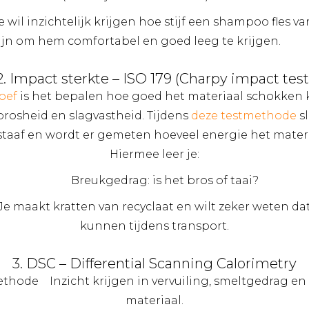
e wil inzichtelijk krijgen hoe stijf een shampoo fles va
ijn om hem comfortabel en goed leeg te krijgen.
2. Impact sterkte – ISO 179 (Charpy impact test
oef
is het bepalen hoe goed het materiaal schokken
brosheid en slagvastheid. Tijdens
deze testmethode
sl
staaf en wordt er gemeten hoeveel energie het materi
Hiermee leer je:
Breukgedrag: is het bros of taai?
Je maakt kratten van recyclaat en wilt zeker weten da
kunnen tijdens transport.
3. DSC – Differential Scanning Calorimetry
thode Inzicht krijgen in vervuiling, smeltgedrag en kr
materiaal.