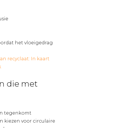
usie
oordat het vloeigedrag
n recyclaat: In kaart
k
n die met
:
gen tegenkomt
 kiezen voor circulaire