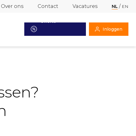
Over ons
Contact
Vacatures
NL
EN
Offerte
Inloggen
aanvragen
assen?
n