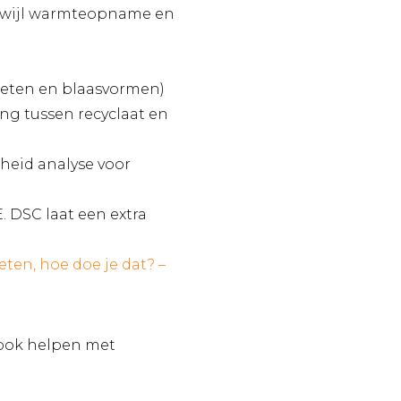
erwijl warmteopname en
ieten en blaasvormen)
ing tussen recyclaat en
heid analyse voor
. DSC laat een extra
ten, hoe doe je dat? –
j ook helpen met