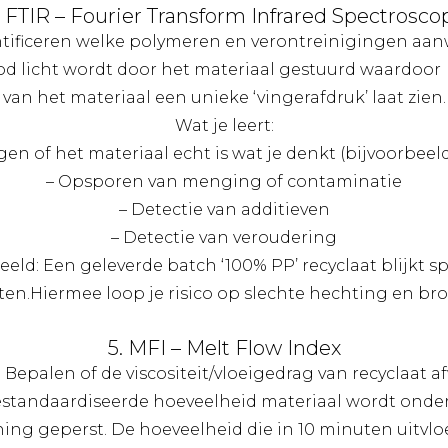
. FTIR – Fourier Transform Infrared Spectrosco
ntificeren welke polymeren en verontreinigingen aanw
ood licht wordt door het materiaal gestuurd waardo
van het materiaal een unieke ‘vingerafdruk’ laat zien.
Wat je leert:
gen of het materiaal echt is wat je denkt (bijvoorbeel
– Opsporen van menging of contaminatie
– Detectie van additieven
– Detectie van veroudering
eeld: Een geleverde batch ‘100% PP’ recyclaat blijkt s
ten.Hiermee loop je risico op slechte hechting en bro
5. MFI – Melt Flow Index
 Bepalen of de viscositeit/vloeigedrag van recyclaat af
estandaardiseerde hoeveelheid materiaal wordt onde
g geperst. De hoeveelheid die in 10 minuten uitvloei