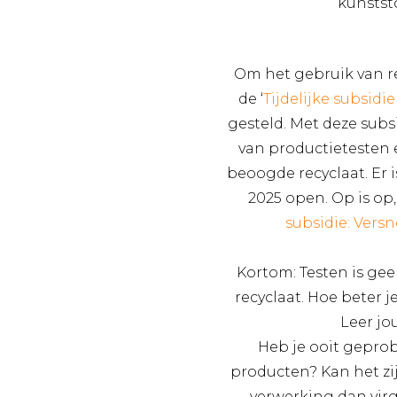
kunstst
Om het gebruik van re
de ‘
Tijdelijke subsidi
gesteld. Met deze subs
van productietesten 
beoogde recyclaat. Er i
2025 open. Op is op,
subsidie: Vers
Kortom: Testen is gee
recyclaat. Hoe beter j
Leer jo
Heb je ooit gepro
producten? Kan het zi
verwerking dan virg