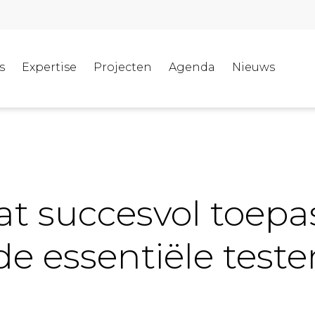
s
Expertise
Projecten
Agenda
Nieuws
at succesvol toep
 de essentiële teste