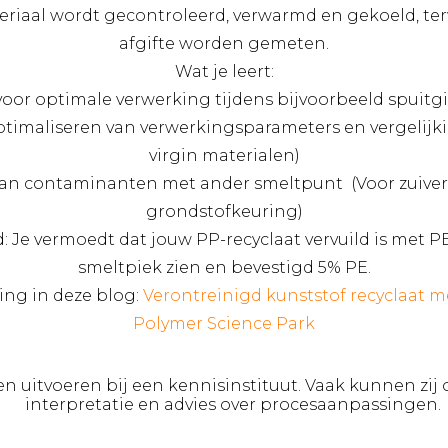
teriaal wordt gecontroleerd, verwarmd en gekoeld, t
afgifte worden gemeten.
Wat je leert:
voor optimale verwerking tijdens bijvoorbeeld spuitg
r optimaliseren van verwerkingsparameters en vergelijk
virgin materialen)
an contaminanten met ander smeltpunt (Voor zuiver
grondstofkeuring)
: Je vermoedt dat jouw PP-recyclaat vervuild is met PE
smeltpiek zien en bevestigd 5% PE.
ling in deze blog:
Verontreinigd kunststof recyclaat me
Polymer Science Park
ten uitvoeren bij een kennisinstituut. Vaak kunnen zi
interpretatie en advies over procesaanpassingen.