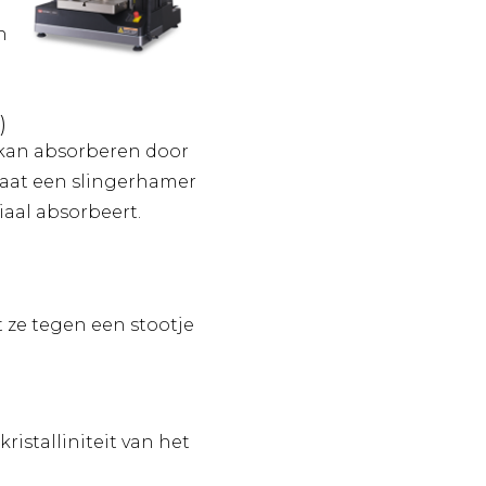
n
)
 kan absorberen door
aat een slingerhamer
aal absorbeert.
t ze tegen een stootje
istalliniteit van het