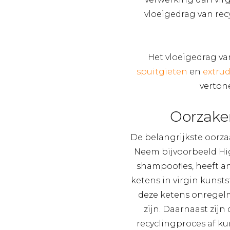
vloeigedrag van recy
Het vloeigedrag va
spuitgieten
en
extru
vertone
Oorzaken
De belangrijkste oorzaa
Neem bijvoorbeeld Hig
shampoofles, heeft a
ketens in virgin kunsts
deze ketens onregelm
zijn. Daarnaast zijn
recyclingproces af ku