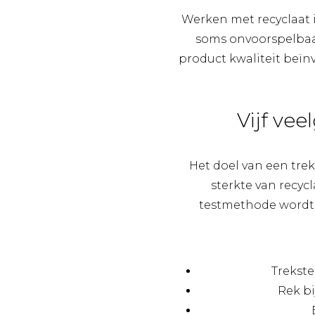
Werken met recyclaat i
soms onvoorspelbaar
product kwaliteit beïnvl
Vijf vee
Het doel van een trekp
sterkte van recycl
testmethode wordt e
Trekste
Rek bi