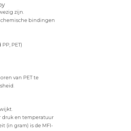
py
ezig zijn.
or chemische bindingen
d PP, PET)
poren van PET te
sheid.
wijkt.
r druk en temperatuur
t (in gram) is de MFI-