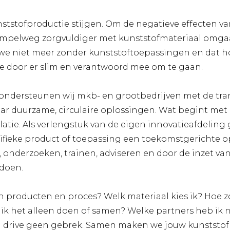
nststofproductie stijgen. Om de negatieve effecten va
mpelweg zorgvuldiger met kunststofmateriaal omgaa
e niet meer zonder kunststoftoepassingen en dat hoe
 door er slim en verantwoord mee om te gaan.
 ondersteunen wij mkb- en grootbedrijven met de tra
aar duurzame, circulaire oplossingen. Wat begint met 
atie. Als verlengstuk van de eigen innovatieafdelin
ifieke product of toepassing een toekomstgerichte op
, onderzoeken, trainen, adviseren en door de inzet va
 doen.
jn producten en proces? Welk materiaal kies ik? Hoe 
t ik het alleen doen of samen? Welke partners heb ik 
en drive geen gebrek. Samen maken we jouw kunststof