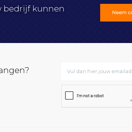
w bedrijf kunnen
Neem co
vangen?