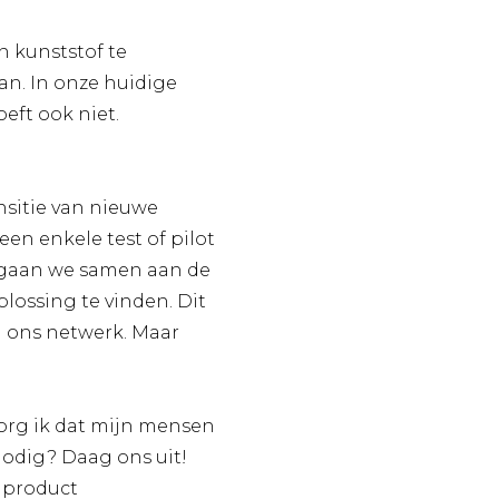
n kunststof te
n. In onze huidige
ft ook niet.
nsitie van nieuwe
een enkele test of pilot
g gaan we samen aan de
lossing te vinden. Dit
n ons netwerk. Maar
zorg ik dat mijn mensen
nodig? Daag ons uit!
 product