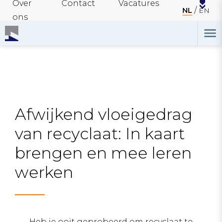
Over
Contact
Vacatures
NL
EN
ons
Afwijkend vloeigedrag
van recyclaat: In kaart
brengen en mee leren
werken
Heb je ooit geprobeerd om recyclaat te