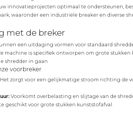
uw innovatieprojecten optimaal te ondersteunen, bes
k, waaronder een industriële breaker en diverse sh
g met de breker
kunnen een uitdaging vormen voor standaard shredde
ze machine is specifiek ontworpen om grote stukken k
de shredder in gaan.
nze voorbreker
Het zorgt voor een gelijkmatige stroom richting de 
uur:
Voorkomt overbelasting en slijtage van de shred
e geschikt voor grote stukken kunststofafval.