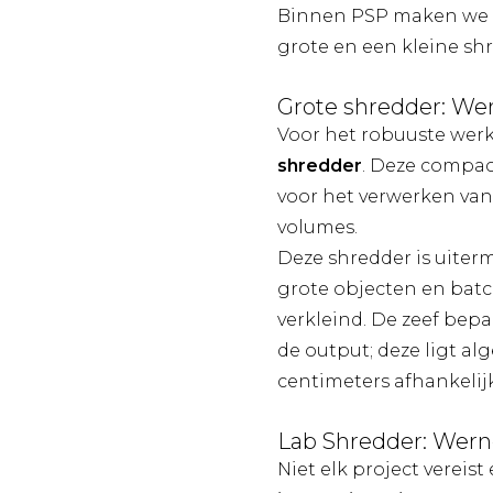
Binnen PSP maken we g
grote en een kleine sh
Grote shredder: Wer
Voor het robuuste wer
shredder
. Deze compac
voor het verwerken van
volumes.
Deze shredder is uiterma
grote objecten en batc
verkleind. De zeef bepa
de output; deze ligt a
centimeters afhankelijk
Lab Shredder: Wern
Niet elk project vereis