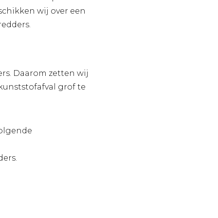
chikken wij over een
redders.
rs. Daarom zetten wij
unststofafval grof te
volgende
ders.