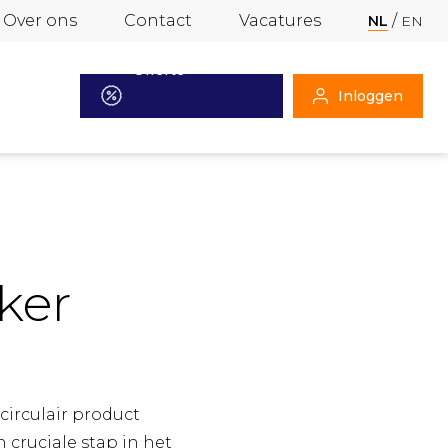
Over ons
Contact
Vacatures
NL
EN
Offerte
Inloggen
aanvragen
ker
circulair product
 cruciale stap in het