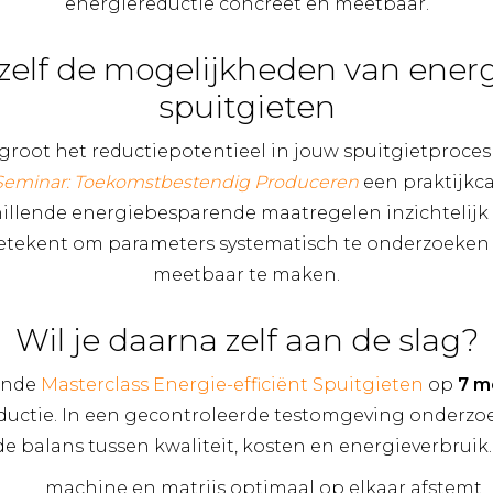
energiereductie concreet en meetbaar.
zelf de mogelijkheden van energ
spuitgieten
root het reductiepotentieel in jouw spuitgietproces
 Seminar: Toekomstbestendig Produceren
een praktijkca
hillende energiebesparende maatregelen inzichtelijk 
etekent om parameters systematisch te onderzoeken
meetbaar te maken.
Wil je daarna zelf aan de slag?
ende
Masterclass Energie-efficiënt Spuitgieten
op
7 m
eductie. In een gecontroleerde testomgeving onderzo
e balans tussen kwaliteit, kosten en energieverbruik. 
machine en matrijs optimaal op elkaar afstemt