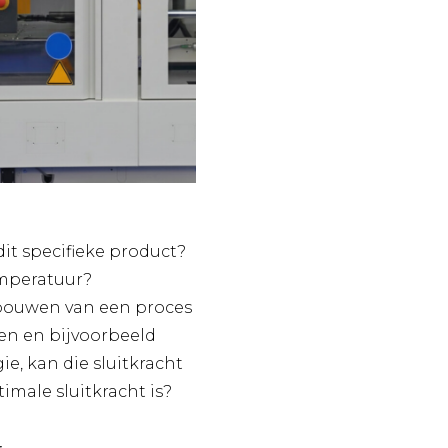
dit specifieke product?
emperatuur?
opbouwen van een proces
en en bijvoorbeeld
e, kan die sluitkracht
male sluitkracht is?