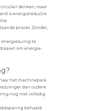
circulair denken, maar
and is energiereductie
tie.
staande proces. Zonder,
 energiezuinig te
t draaien om energie-
ng?
 naar het machinepark.
giezuiniger dan oudere
ring nog niet volledig
iebesparing behaald