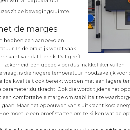
ngen van randapparatuur
euzes zit de bewegingsruimte.
met de marges
en hebben een aanbevolen
tuur. In de praktijk wordt vaak
re kant van dat bereik. Dat geeft
zekerheid: een goede vloei dus makkelijker vullen.
de vraag: is die hogere temperatuur noodzakelijk voor 
elfde kwaliteit ook bereikt worden met een lagere t
e parameter sluitkracht. Ook die wordt tijdens het 
t een comfortabele marge om stabiliteit te waarborg
 gaan. Maar het opbouwen van sluitkracht kost energi
oe moet je een proef starten om te kijken wat de opti