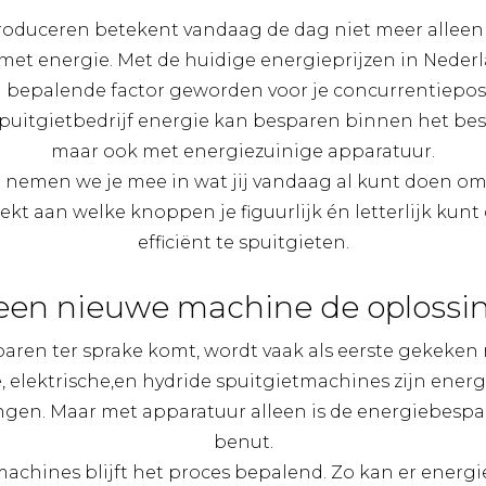
duceren betekent vandaag de dag niet meer alleen 
met energie. Met de huidige energieprijzen in Nederl
 bepalende factor geworden voor je concurrentieposi
spuitgietbedrijf energie kan besparen binnen het be
maar ook met energiezuinige apparatuur.
g nemen we je mee in wat jij vandaag al kunt doen om
kt aan welke knoppen je figuurlijk én letterlijk kun
efficiënt te spuitgieten.
 een nieuwe machine de oplossi
ren ter sprake komt, wordt vaak als eerste gekeken
 elektrische,en hydride spuitgietmachines zijn ener
ngen. Maar met apparatuur alleen is de energiebespa
benut.
chines blijft het proces bepalend. Zo kan er energ