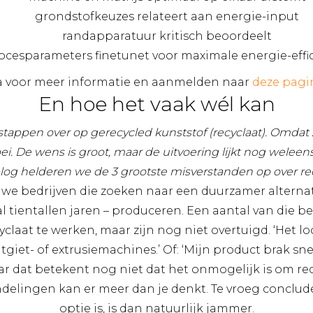
grondstofkeuzes relateert aan energie-input
randapparatuur kritisch beoordeelt
ocesparameters finetunet voor maximale energie-effic
 voor meer informatie en aanmelden naar
deze pagi
En hoe het vaak wél kan
tappen over op gerecycled kunststof (recyclaat). Omdat 
ei. De wens is groot, maar de uitvoering lijkt nog weleens
log helderen we de 3 grootste misverstanden op over rec
we bedrijven die zoeken naar een duurzamer alternati
 tientallen jaren – produceren. Een aantal van die be
laat te werken, maar zijn nog niet overtuigd. ‘Het lo
tgiet- of extrusiemachines.’ Of: ‘Mijn product brak snel
ar dat betekent nog niet dat het onmogelijk is om recy
ndelingen kan er meer dan je denkt. Te vroeg conclud
optie is, is dan natuurlijk jammer.