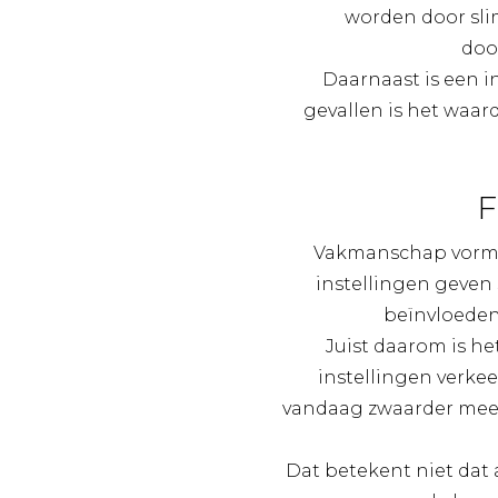
worden door sli
doo
Daarnaast is een i
gevallen is het waa
F
Vakmanschap vormt d
instellingen geven 
beïnvloeden
Juist daarom is h
instellingen verke
vandaag zwaarder mee i
Dat betekent niet dat 