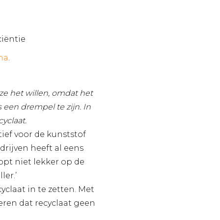
iëntie
na
.
ze het willen, omdat het
 een drempel te zijn. In
yclaat.
ef voor de kunststof
drijven heeft al eens
opt niet lekker op de
ler.’
claat in te zetten. Met
eren dat recyclaat geen