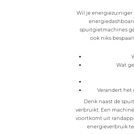
Wil je energiezuiniger 
energiedashboard
spuitgietmachines gev
ook niks bespaard
W
Wat ge
Verandert het
Denk naast de spui
verbruikt. Een machine 
voortkomt uit randappa
energieverbruik t