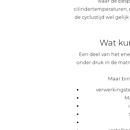
waar de besp
cilindertemperaturen, 
de cyclustijd wel gelij
Wat kun
Een deel van het ene
onder druk in de matr
Maar bin
verwerkingst
Ma