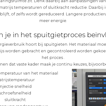
aringsruimte zit. Denk daarbij aan aanpassingen van
matrijs temperaturen of sluitkracht reductie. Daarbij 
k blijft, of zelfs wordt gereduceerd. Langere product
meer energie.
 je in het spuitgietproces beïn
rgieverbruik hoort bij spuitgieten. Het materiaal m
ijs worden gebracht en gecontroleerd worden gekoel
het proces .
nen dat vaste kader maak je continu keuzes, bijvoorbe
emperatuur van het materiaal
trijstemperatuur
injectie snelheid
schroefsnelheid
sluitkracht