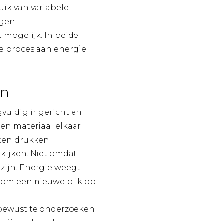
ik van variabele
gen.
 mogelijk. In beide
e proces aan energie
en
gvuldig ingericht en
 en materiaal elkaar
ten drukken.
kijken. Niet omdat
zijn. Energie weegt
t om een nieuwe blik op
m bewust te onderzoeken