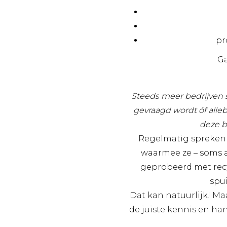
pr
Ga
Steeds meer bedrijven s
gevraagd wordt óf alleb
deze b
Regelmatig spreken 
waarmee ze – soms al
geprobeerd met recyc
spui
Dat kan natuurlijk! Ma
de juiste kennis en ha