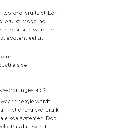
r
ksprofiel eruitziet. Een
erbruikt. Moderne
wordt gekeken wordt er
tiepotentieel zit.
ngen?
uct) als de
?
s wordt ingesteld?
 waar energie wordt
 van het energieverbruik
rale koelsystemen. Door
eld. Pas dan wordt