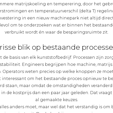
mmere matrijskoeling en temperering, door het gebru
rstromingen en temperatuurverschil (delta T) regelin
nvestering in een nieuw machinepark niet altijd direct
rdevol om te onderzoeken wat er binnen het bestaand
verbruikt wordt én waar de besparingsruimte zit.
risse blik op bestaande process
e basis van elk kunststofbedrijf. Processen zijn zor
stabiliteit. Engineers begrijpen hoe machine, matrijs
. Operators weten precies op welke knoppen ze moe
et interessant om het bestaande proces opnieuw te be
erd staan, maar omdat de omstandigheden veranderd 
n de kostprijs dan een paar jaar geleden. Dat vraag
al gemaakte keuzes.
alles anders moet, maar wel dat het verstandig is o