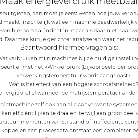
Maak energieverbruik meetbaa
spuitgieten, dan moet je eerst weten hoe jouw verbrui
 maakt inzichtelijk wat een machine daadwerkelijk v
en hier soms al inzicht in, maar als daar niet naar 
. Daarmee kun je gerichter analyseren waar het reduc
Beantwoord hiermee vragen als:
at verbruiken mijn machines bij de huidige instelli
beurt er met het kWh-verbruik (bijvoorbeeld per prod
verwerkingstemperatuur wordt aangepast?
Wat is het effect van een hogere schroefsnelheid
 energieprofiel wanneer de matrijstemperatuur ander
tgietmachine zelf ook aan alle aanverwante systemen
kan efficiënt lijken te draaien, terwijl een groot deel
ratuur, momenten van stilstand of ineffeciente cent
e koppelen aan procesdata ontstaat een completer be