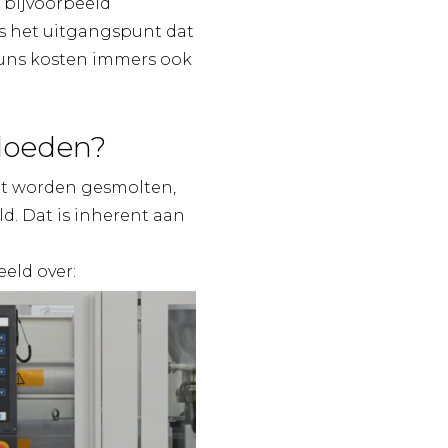
 bijvoorbeeld
is het uitgangspunt dat
ieruns kosten immers ook
vloeden?
oet worden gesmolten,
d. Dat is inherent aan
eld over: