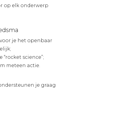
or op elk onderwerp
Siedsma
 voor je het openbaar
lijk;
e “rocket science”;
em meteen actie.
j ondersteunen je graag