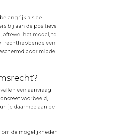
elangrijk als de
s bij aan de positieve
, oftewel het model, te
 of rechthebbende een
 beschermd door middel
omsrecht?
evallen een aanvraag
concreet voorbeeld,
kun je daarmee aan de
op om de mogelijkheden