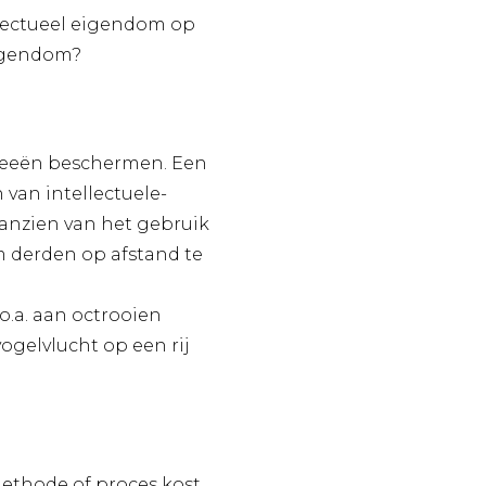
llectueel eigendom op
eigendom?
ideeën beschermen. Een
 van intellectuele-
aanzien van het gebruik
m derden op afstand te
o.a. aan octrooien
ogelvlucht op een rij
methode of proces kost