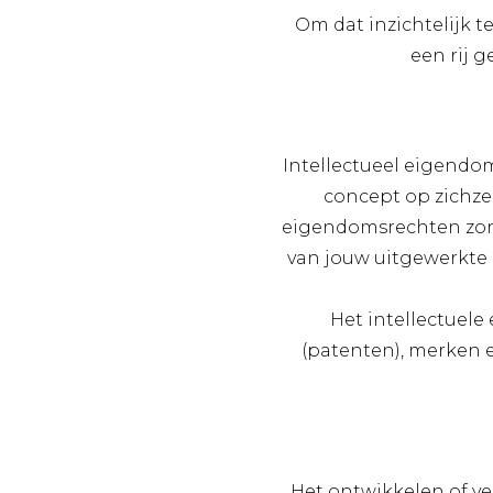
Om dat inzichtelijk 
een rij 
Intellectueel eigendo
concept op zichzel
eigendomsrechten zorg 
van jouw uitgewerkte 
Het intellectuele
(patenten), merken e
Het ontwikkelen of ve