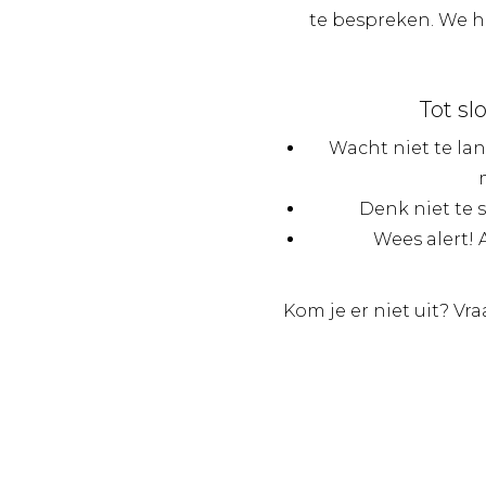
te bespreken. We h
Tot sl
Wacht niet te lan
Denk niet te s
Wees alert!
Kom je er niet uit? Vr