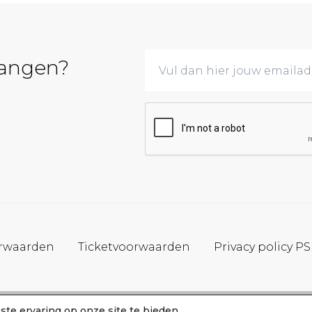
vangen?
rwaarden
Ticketvoorwaarden
Privacy policy P
te ervaring op onze site te bieden.