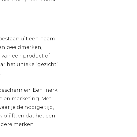
 bestaan uit een naam
 en beeldmerken,
 van een product of
ar het unieke “gezicht”
.
e beschermen. Een merk
me en marketing. Met
ar je de nodige tijd,
blijft, en dat het een
ndere merken.