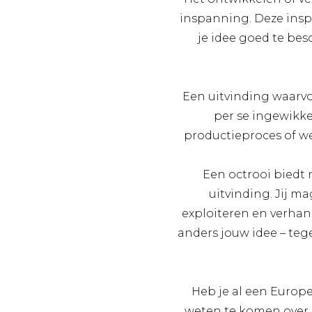
inspanning. Deze insp
je idee goed te be
Een uitvinding waarvo
per se ingewikke
productieproces of w
Een octrooi biedt 
uitvinding. Jij m
exploiteren en verhand
anders jouw idee – teg
Heb je al een Europ
weten te komen over