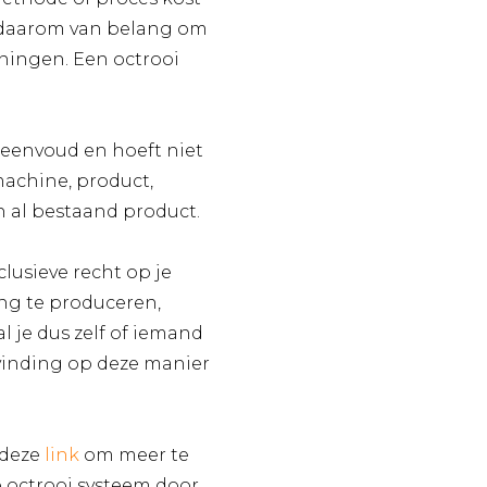
s daarom van belang om
ningen. Een octrooi
 eenvoud en hoeft niet
machine, product,
 al bestaand product.
lusieve recht op je
ing te produceren,
l je dus zelf of iemand
tvinding op deze manier
 deze
link
om meer te
octrooi systeem door