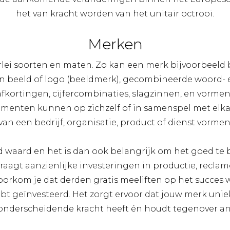
het van kracht worden van het unitair octrooi.
Merken
lerlei soorten en maten. Zo kan een merk bijvoorbeeld
n beeld of logo (beeldmerk), gecombineerde woord-
afkortingen, cijfercombinaties, slagzinnen, en vormen
ementen kunnen op zichzelf of in samenspel met elka
van een bedrijf, organisatie, product of dienst vormen
d waard en het is dan ook belangrijk om het goed t
vraagt aanzienlijke investeringen in productie, recla
kom je dat derden gratis meeliften op het succes wa
bt geïnvesteerd. Het zorgt ervoor dat jouw merk uniek 
 onderscheidende kracht heeft én houdt tegenover a