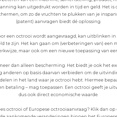
anning kan uitgedrukt worden in tijd en geld. Het i
schermen, om zo de vruchten te plukken van je inspan
(patent) aanvragen biedt dé oplossing.
or een octrooi wordt aangevraagd, kan uitblinken in
ld te zijn. Het kan gaan om (verbeteringen van) een 
erkwijze, maar ook om een nieuwe toepassing van een
meer dan alleen bescherming. Het biedt je ook het exc
ag anderen op basis daarvan verbieden om de uitvind
elen in het land waar je octrooi hebt. Hiermee bepaa
en betaling – mag toepassen. Een octrooi geeft je ui
dus ook direct economische waarde.
ees octrooi of Europese octrooiaanvraag? Klik dan op
 de aankomende veranderingen binnen het Europese 