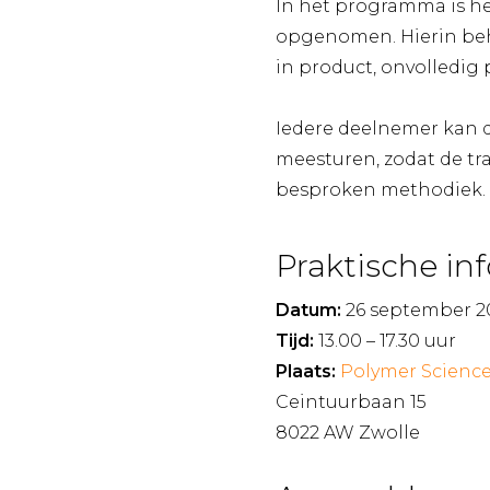
In het programma is he
opgenomen. Hierin beha
in product, onvolledig p
Iedere deelnemer kan d
meesturen, zodat de tr
besproken methodiek. 
Praktische in
Datum:
26 september 2
Tijd:
13.00 – 17.30 uur
Plaats:
Polymer Science
Ceintuurbaan 15
8022 AW Zwolle