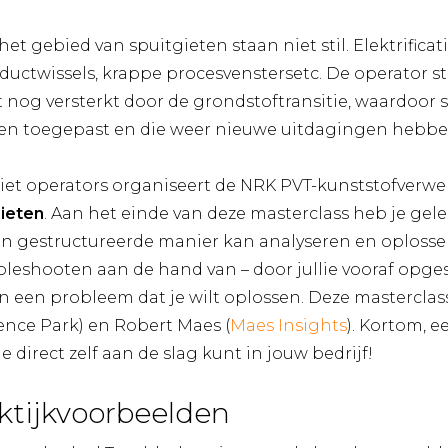
t gebied van spuitgieten staan niet stil. Elektrificati
roductwissels, krappe procesvenstersetc. De operator s
nog versterkt door de grondstoftransitie, waardoor s
n toegepast en die weer nieuwe uitdagingen hebbe
giet operators organiseert de NRK PVT-kunststofverwe
ieten
. Aan het einde van deze masterclass heb je ge
 gestructureerde manier kan analyseren en oplosse
ubleshooten aan de hand van – door jullie vooraf opge
n een probleem dat je wilt oplossen. Deze mastercla
ence Park) en Robert Maes (
Maes Insights
). Kortom, 
direct zelf aan de slag kunt in jouw bedrijf!
ktijkvoorbeelden