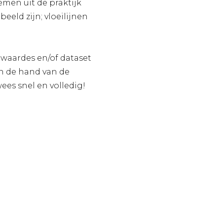
men uit de praktijk
eld zijn; vloeilijnen
lwaardes en/of dataset
an de hand van de
es snel en volledig!