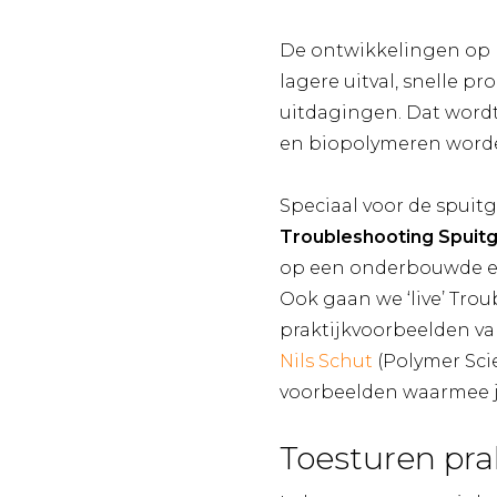
De ontwikkelingen op he
lagere uitval, snelle p
uitdagingen. Dat wordt 
en biopolymeren worde
Speciaal voor de spuit
Troubleshooting Spuitg
op een onderbouwde en
Ook gaan we ‘live’ Tro
praktijkvoorbeelden va
Nils Schut
(Polymer Sci
voorbeelden waarmee je 
Toesturen pra