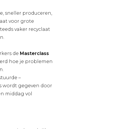
e, sneller produceren,
taat voor grote
teeds vaker recyclaat
n.
rkers de
Masterclass
leerd hoe je problemen
n.
stuurde –
ss wordt gegeven door
een middag vol