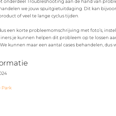
t onderdeel Troubleshooting aan de hand van proble
ndelen we jouw spuitgietuitdaging. Dit kan bijvoorbe
roduct of veel te lange cyclus tijden.
us een korte probleemomschrijving met foto’s, inste
ainers je kunnen helpen dit probleem op te lossen a
We kunnen maar een aantal cases behandelen, dus we
formatie
024
 Park