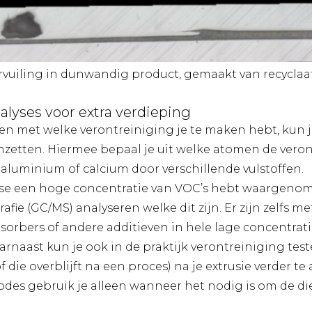
rvuiling in dunwandig product, gemaakt van recyclaa
alyses voor extra verdieping
en met welke verontreiniging je te maken hebt, kun 
etten. Hiermee bepaal je uit welke atomen de veron
aluminium of calcium door verschillende vulstoffen.
lyse een hoge concentratie van VOC’s hebt waargenom
ie (GC/MS) analyseren welke dit zijn. Er zijn zelfs m
sorbers of andere additieven in hele lage concentrati
rnaast kun je ook in de praktijk verontreiniging test
tof die overblijft na een proces) na je extrusie verder t
des gebruik je alleen wanneer het nodig is om de die