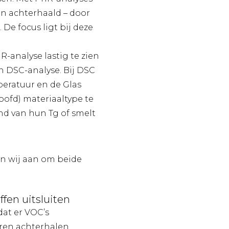
n achterhaald – door
De focus ligt bij deze
R-analyse lastig te zien
n DSC-analyse. Bij DSC
peratuur en de Glas
oofd) materiaaltype te
nd van hun Tg of smelt
en wij aan om beide
ffen uitsluiten
dat er VOC’s
ren achterhalen.