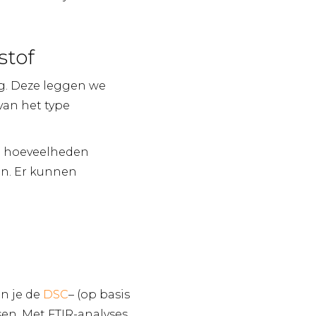
stof
ng. Deze leggen we
van het type
ne hoeveelheden
en. Er kunnen
n je de
DSC
– (op basis
sen. Met FTIR-analyses