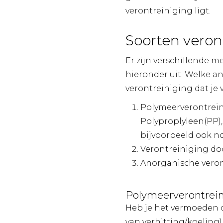
verontreiniging ligt.
Soorten veron
Er zijn verschillende 
hieronder uit. Welke a
verontreiniging dat je v
Polymeerverontrein
Polyproplyleen(PP),
bijvoorbeeld ook no
Verontreiniging doo
Anorganische verontr
Polymeerverontrei
Heb je het vermoeden d
van verhitting/koeling)