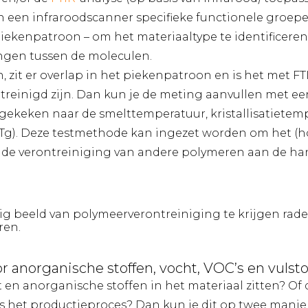
 een infraroodscanner specifieke functionele groepe
ekenpatroon – om het materiaaltype te identificeren. 
ngen tussen de moleculen.
zit er overlap in het piekenpatroon en is het met FTI
reinigd zijn. Dan kun je de meting aanvullen met ee
gekeken naar de smelttemperatuur, kristallisatietem
(Tg). Deze testmethode kan ingezet worden om het (h
k de verontreiniging van andere polymeren aan de ha
ig beeld van polymeerverontreiniging te krijgen rad
ren.
 anorganische stoffen, vocht, VOC’s en vulsto
 en anorganische stoffen in het materiaal zitten? Of 
ns het productieproces? Dan kun je dit op twee manie