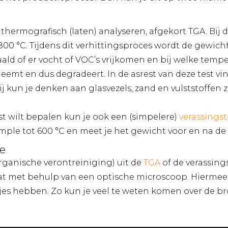
thermografisch (laten) analyseren, afgekort TGA. Bij
t 800 °C. Tijdens dit verhittingsproces wordt de gewi
ld of er vocht of VOC’s vrijkomen en bij welke tempe
neemt en dus degradeert. In de asrest van deze test v
ij kun je denken aan glasvezels, zand en vulststoffen z
est wilt bepalen kun je ook een (simpelere)
verassingst
ample tot 600 °C en meet je het gewicht voor en na de 
se
organische verontreiniging) uit de
TGA
of de verassing
at met behulp van een optische microscoop. Hiermee
jes hebben. Zo kun je veel te weten komen over de b