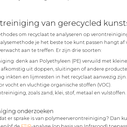
treiniging van gerecycled kunst
methodes om recyclaat te analyseren op verontreinigi
nalysemethode je het beste toe kunt passen hangt af 
erwacht aan te treffen. Er zijn drie soorten:
iging: denk aan Polyethyleen (PE) vervuild met klei
 afkomstig uit doppen, sluitingen of andere product
g inkten en lijmresten in het recyclaat aanwezig zijn.
r vocht en vluchtige organische stoffen (VOC).
einiging, zoals zand, klei, stof, metaal en vulstoffen.
niging onderzoeken
at er sprake is van polymeerverontreiniging? Dan ku
 en/of de
FTIR
-analyse (op basis van Infrarood) toepas