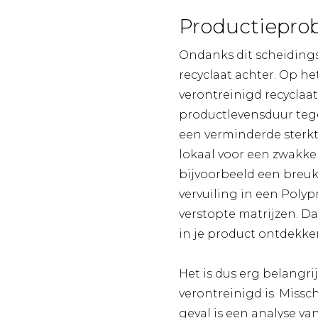
Productieprob
Ondanks dit scheidings-
recyclaat achter. Op he
verontreinigd recyclaat
productlevensduur teg
een verminderde sterkt
lokaal voor een zwakke
bijvoorbeeld een breu
vervuiling in een Poly
verstopte matrijzen. D
in je product ontdekke
Het is dus erg belangri
verontreinigd is. Missc
geval is een analyse va