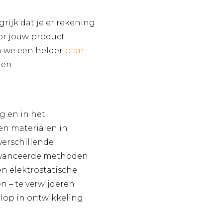
grijk dat je er rekening
oor jouw product
en we een helder
plan
nen.
g en in het
 en materialen in
verschillende
eavanceerde methoden
 en elektrostatische
n – te verwijderen
lop in ontwikkeling.