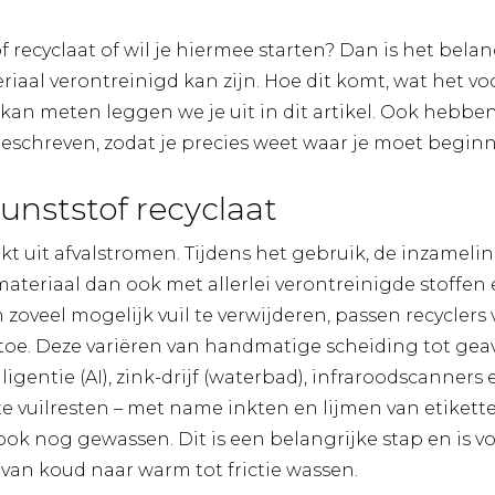
f recyclaat of wil je hiermee starten? Dan is het belan
iaal verontreinigd kan zijn. Hoe dit komt, wat het v
 kan meten leggen we je uit in dit artikel. Ook hebb
geschreven, zodat je precies weet waar je moet begin
kunststof recyclaat
t uit afvalstromen. Tijdens het gebruik, de inzamelin
materiaal dan ook met allerlei verontreinigde stoffen
oveel mogelijk vuil te verwijderen, passen recyclers 
toe. Deze variëren van handmatige scheiding tot g
igentie (AI), zink-drijf (waterbad), infraroodscanners
e vuilresten – met name inkten en lijmen van etikette
ok nog gewassen. Dit is een belangrijke stap en is vo
van koud naar warm tot frictie wassen.