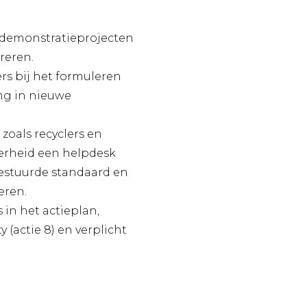
en demonstratieprojecten
reren.
rs bij het formuleren
ing in nieuwe
zoals recyclers en
verheid een helpdesk
gestuurde standaard en
eren.
 in het actieplan,
 (actie 8) en verplicht