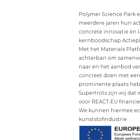
Polymer Science Park e
meerdere jaren hun act
concrete innovatie èn l
kernboodschap Actiepl
Met het Materials Platf
achterban om samenwer
naar en het aanbod van 
concreet doen met een
prominente plaats he
Supertrots zijn wij da
voor REACT-EU financie
We kunnen hiermee echt
kunststofindustrie.