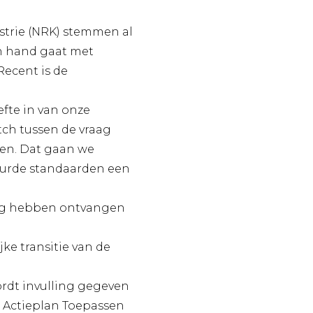
strie (NRK) stemmen al
in hand gaat met
Recent is de
efte in van onze
ch tussen de vraag
eren. Dat gaan we
uurde standaarden een
ling hebben ontvangen
ke transitie van de
ordt invulling gegeven
t Actieplan Toepassen