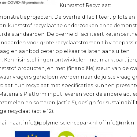
Kunststof Recyclaat:
emonstratieprojecten. De overheid faciliteert pilots 
an kunststof recyclaat te onderzoeken en te demonst
urde standaarden. De overheid faciliteert ketenpartne
ndaarden voor grote recyclaatstromen t.b.v. toepass
aag en aanbod beter op elkaar te laten aansluiten.
en. Kennisinstellingen ontwikkelen met marktpartijen, 
ststof producten, en met (financiële) steun van de o
waar vragers geholpen worden naar de juiste vraag 
claat hun recyclaat met specificaties kunnen present
aterials Platform input leveren voor de andere acties
zamelen en sorteren (actie 5), design for sustainability
recyclaat (actie 12).
ail naar: info@polymersciencepark.nl of info@nrk.nl