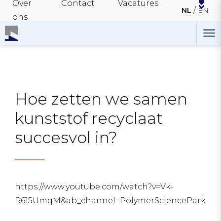
Over
Contact
Vacatures
NL
EN
ons
Hoe zetten we samen
kunststof recyclaat
succesvol in?
https://www.youtube.com/watch?v=Vk-
R615UmqM&ab_channel=PolymerSciencePark