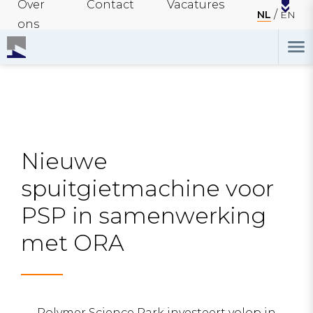
Over
Contact
Vacatures
NL
EN
ons
Nieuwe
spuitgietmachine voor
PSP in samenwerking
met ORA
Polymer Science Park investeert volop in