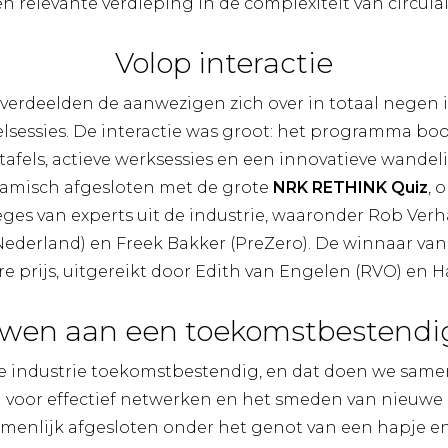
 relevante verdieping in de complexiteit van circulair
Volop interactie
verdeelden de aanwezigen zich over in totaal negen 
elsessies. De interactie was groot: het programma b
tafels, actieve werksessies en een innovatieve wande
amisch afgesloten met de grote
NRK RETHINK Quiz
, 
eges van experts uit de industrie, waaronder Rob Ve
Nederland) en Freek Bakker (PreZero). De winnaar van
ire prijs, uitgereikt door Edith van Engelen (RVO) en H
en aan een toekomstbestendig
e industrie toekomstbestendig, en dat doen we same
voor effectief netwerken en het smeden van nieuw
enlijk afgesloten onder het genot van een hapje en