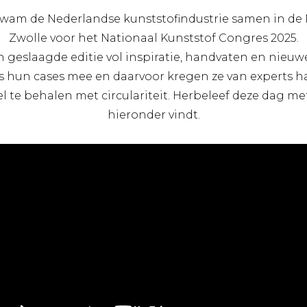
wam de Nederlandse kunststofindustrie samen in de 
Zwolle voor het Nationaal Kunststof Congres 2025.
n geslaagde editie vol inspiratie, handvaten en nie
ls hun cases mee en daarvoor kregen ze van experts 
 te behalen met circulariteit. Herbeleef deze dag met
hieronder vindt.