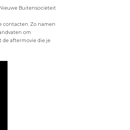
Nieuwe Buitensociëteit
uwe contacten. Zo namen
handvaten om
 de aftermovie die je