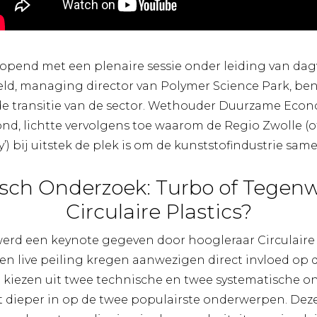
opend met een plenaire sessie onder leiding van dag
eld, managing director van Polymer Science Park, ben
de transitie van de sector. Wethouder Duurzame Ec
nd, lichtte vervolgens toe waarom de Regio Zwolle (of
y’) bij uitstek de plek is om de kunststofindustrie sam
ch Onderzoek: Turbo of Tegenw
Circulaire Plastics?
erd een keynote gegeven door hoogleraar Circulaire 
en live peiling kregen aanwezigen direct invloed op 
 kiezen uit twee technische en twee systematische 
 dieper in op de twee populairste onderwerpen. De