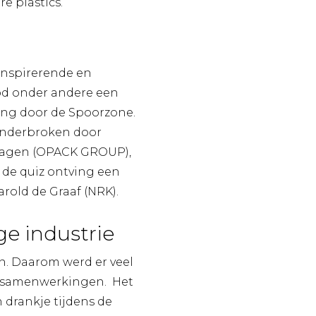
e plastics.
inspirerende en
ood onder andere een
ling door de Spoorzone.
onderbroken door
rhagen (OPACK GROUP),
 de quiz ontving een
arold de Graaf (NRK).
e industrie
n. Daarom werd er veel
e samenwerkingen. Het
 drankje tijdens de