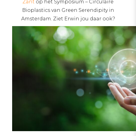
Zant
op het Symposium – Circulaire
Bioplastics van Green Serendipity in
Amsterdam. Ziet Erwin jou daar ook?