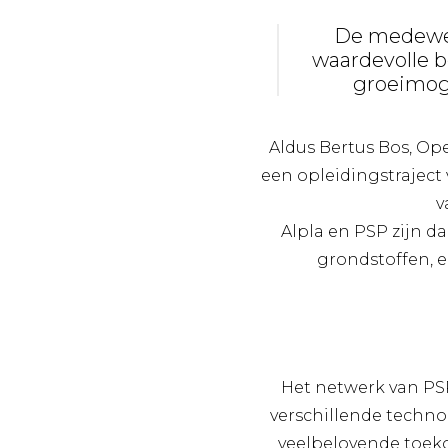
De medewer
waardevolle be
groeimog
Aldus Bertus Bos, Op
een opleidingstrajec
v
Alpla en PSP zijn d
grondstoffen, e
Het netwerk van PSP
verschillende techn
veelbelovende toeko