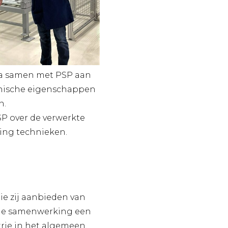
pla samen met PSP aan
anische eigenschappen
n.
SP over de verwerkte
ding technieken.
ie zij aanbieden van
 de samenwerking een
rie in het algemeen.