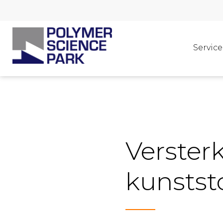
Service
Verster
kunstst