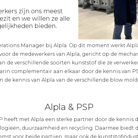
kers zijn ons meest
zit en we willen ze alle
elijkheden bieden.
erations Manager bij Alpla. Op dit moment werkt Al
t voor de medewerkers van Alpla, gericht op de mech
an de verschillende soorten kunststof die ze verwerke
aarin complementair aan elkaar door de kennis van P
n de kennis van Alpla van de verschillende blow mol
Alpla & PSP
 heeft met Alpla een sterke partner door de kennis d
ologieën, duurzaamheid en recycling. Daarmee biedt
mst voor beide partijen, maar ook de kunststofindust