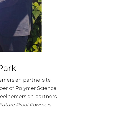
Park
emers en partners te
ber of Polymer Science
deelnemers en partners
Future Proof Polymers
.