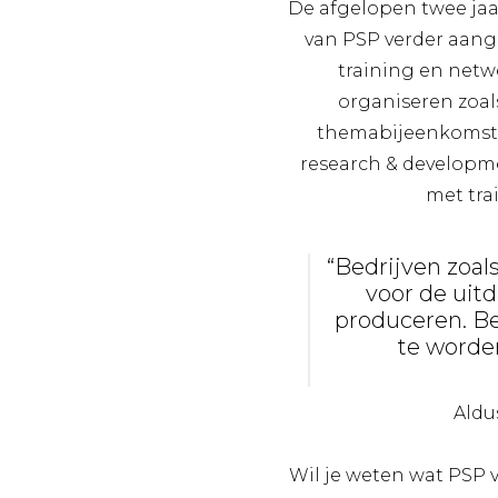
De afgelopen twee jaa
van PSP verder aang
training en netw
organiseren zoal
themabijeenkomste
research & developme
met tra
“Bedrijven zoa
voor de uit
produceren. B
te worden
Aldu
Wil je weten wat PSP 