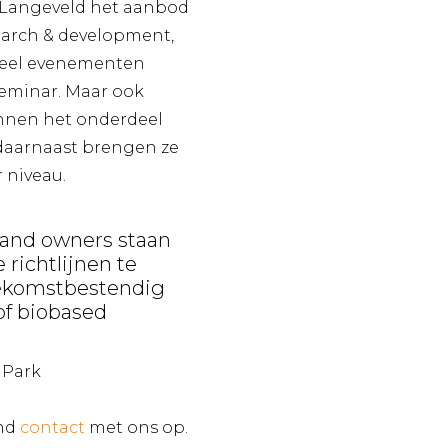
s Langeveld het aanbod
earch & development,
ureel evenementen
Seminar. Maar ook
nnen het onderdeel
 daarnaast brengen ze
 niveau.
rand owners staan
richtlijnen te
ekomstbestendig
of biobased
 Park
end
contact
met ons op.