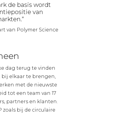
rk de basis wordt
ntiepositie van
markten.”
art van Polymer Science
 heen
lke dag terug te vinden
bij elkaar te brengen,
werken met de nieuwste
id tot een team van 17
s, partners en klanten.
zoals bij de circulaire