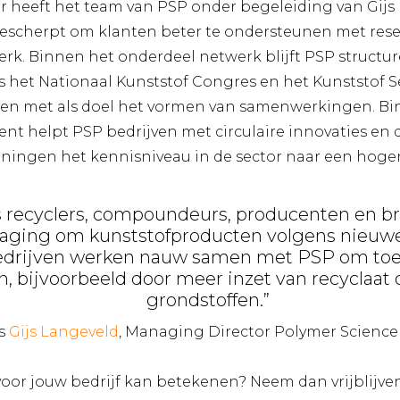
r heeft het team van PSP onder begeleiding van Gij
escherpt om klanten beter te ondersteunen met res
erk. Binnen het onderdeel netwerk blijft PSP struct
s het Nationaal Kunststof Congres en het Kunststof 
n met als doel het vormen van samenwerkingen. Bi
nt helpt PSP bedrijven met circulaire innovaties en
iningen het kennisniveau in de sector naar een hoger
ls recyclers, compoundeurs, producenten en b
daging om kunststofproducten volgens nieuwe 
edrijven werken nauw samen met PSP om to
, bijvoorbeeld door meer inzet van recyclaat 
grondstoffen.”
s
Gijs Langeveld
, Managing Director Polymer Science
voor jouw bedrijf kan betekenen? Neem dan vrijblijv