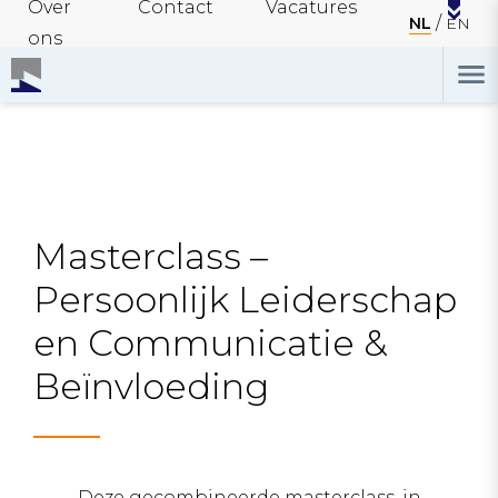
Over
Contact
Vacatures
NL
EN
ons
Masterclass –
Persoonlijk Leiderschap
en Communicatie &
Beïnvloeding
Deze gecombineerde masterclass, in