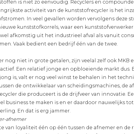
toffen is niet zo eenvoudig. Recyclers en compounde
ngrijkste activiteit van de kunststofrecycler is het in
fstromen. In veel gevallen worden vervolgens deze 
uwe kunststofkorrels, waar een kunststofverwerker 
wel afkomstig uit het industrieel afval als vanuit con
omen. Vaak bedient een bedrijf één van de twee.
 er nog niet in grote getalen, zijn veelal zelf ook MKB
 actief. Een relatief jonge en opbloeiende markt dus.
ng is, valt er nog veel winst te behalen in het techn
ussen de ontwikkelaar van scheidingsmachines, de 
recycler die produceert is de drijfveer van innovatie. 
veel business te maken is en er daardoor nauwelijks t
erling. En dat is erg jammer.
ier-afnemer
te van loyaliteit één op één tussen de afnemer en de re