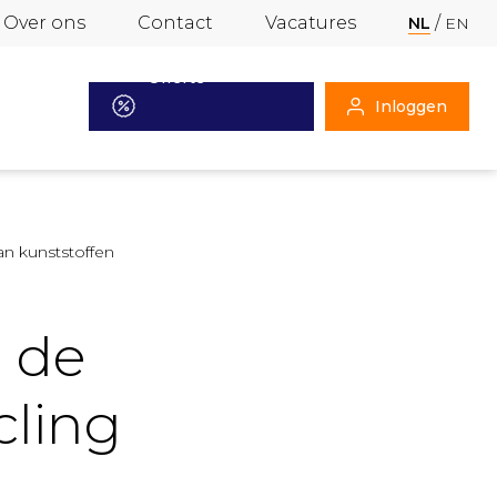
Over ons
Contact
Vacatures
NL
EN
Offerte
Inloggen
aanvragen
an kunststoffen
 de
cling