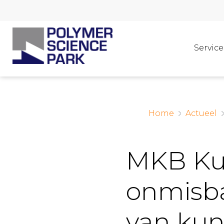
Service
Home
Actueel
MKB Kun
onmisba
van kun