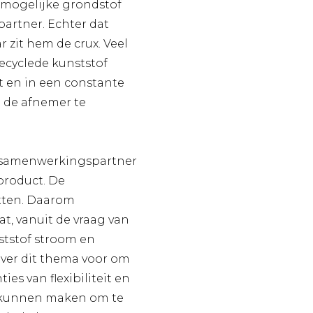
r mogelijke grondstof
partner. Echter dat
 zit hem de crux. Veel
ecyclede kunststof
it en in een constante
n de afnemer te
te samenwerkingspartner
product. De
etten. Daarom
, vanuit de vraag van
ststof stroom en
ver dit thema voor om
s van flexibiliteit en
s kunnen maken om te