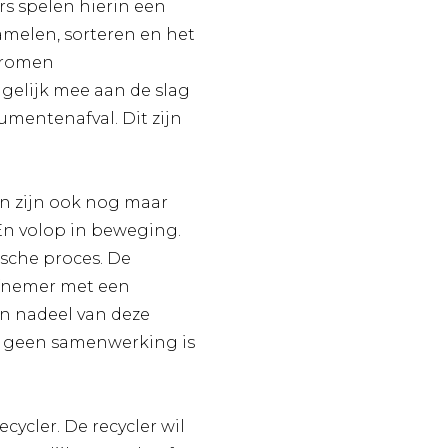
rs spelen hierin een
zamelen, sorteren en het
stromen
gelijk mee aan de slag
sumentenafval. Dit zijn
 en zijn ook nog maar
 En volop in beweging.
ische proces. De
afnemer met een
Een nadeel van deze
ot geen samenwerking is
cycler. De recycler wil