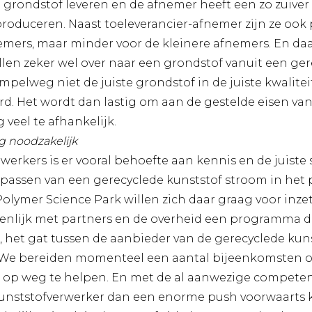
e grondstof leveren en de afnemer heeft een zo zuive
roduceren. Naast toeleverancier-afnemer zijn ze ook 
emers, maar minder voor de kleinere afnemers. En daar
llen zeker wel over naar een grondstof vanuit een ger
mpelweg niet de juiste grondstof in de juiste kwalite
d. Het wordt dan lastig om aan de gestelde eisen va
g veel te afhankelijk.
 noodzakelijk
werkers is er vooral behoefte aan kennis en de juis
epassen van een gerecyclede kunststof stroom in het 
 Polymer Science Park willen zich daar graag voor inz
nlijk met partners en de overheid een programma dat
, het gat tussen de aanbieder van de gerecyclede kun
 We bereiden momenteel een aantal bijeenkomsten o
 op weg te helpen. En met de al aanwezige competentie
kunststofverwerker dan een enorme push voorwaart