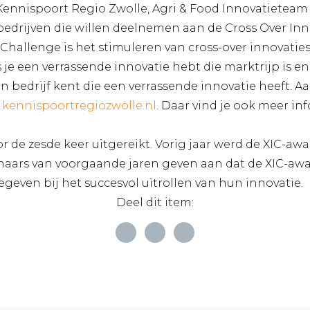
Kennispoort Regio Zwolle, Agri & Food Innovatieteam
 bedrijven die willen deelnemen aan de Cross Over In
e Challenge is het stimuleren van cross-over innovaties
s je een verrassende innovatie hebt die marktrijp is en
 een bedrijf kent die een verrassende innovatie heeft.
9.kennispoortregiozwolle.nl
. Daar vind je ook meer in
r de zesde keer uitgereikt. Vorig jaar werd de XIC-
nnaars van voorgaande jaren geven aan dat de XIC-a
egeven bij het succesvol uitrollen van hun innovatie.
Deel dit item: