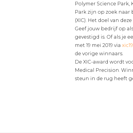
Polymer Science Park, 
Park zijn op zoek naar
(XIC). Het doel van dez
Geef jouw bedrijf op al
gevestigd is. Of als je
met 19 mei 2019 via
xic1
de vorige winnaars.
De XIC-award wordt voo
Medical Precision. Wi
steun in de rug heeft g