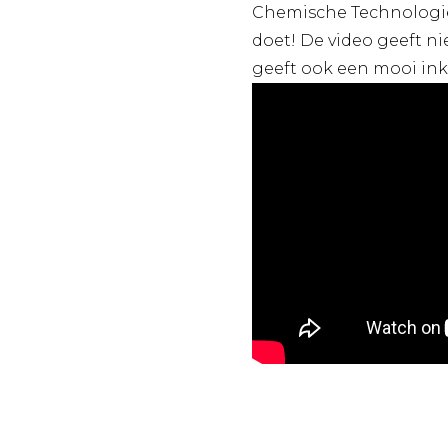
Chemische Technologie
doet! De video geeft ni
geeft ook een mooi inki