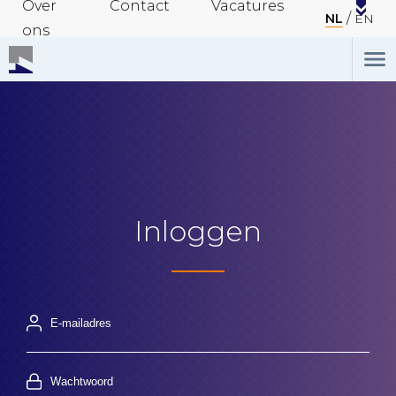
Over
Contact
Vacatures
NL
EN
ons
Inloggen