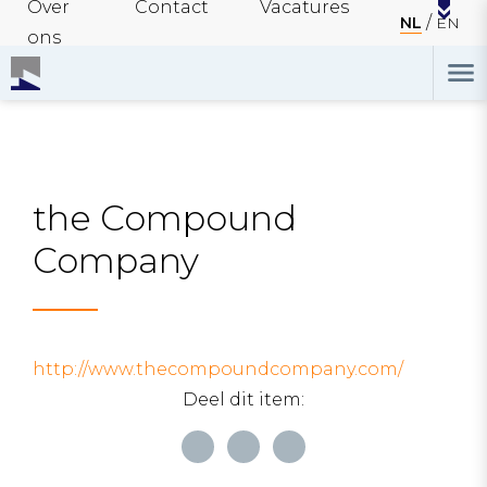
Over
Contact
Vacatures
NL
EN
ons
the Compound
Company
http://www.thecompoundcompany.com/
Deel dit item: