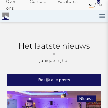
Over
Contact
Vacatures
NL
EN
ons
Het laatste nieuws
janique-nijhof
Bekijk alle posts
Nieuws